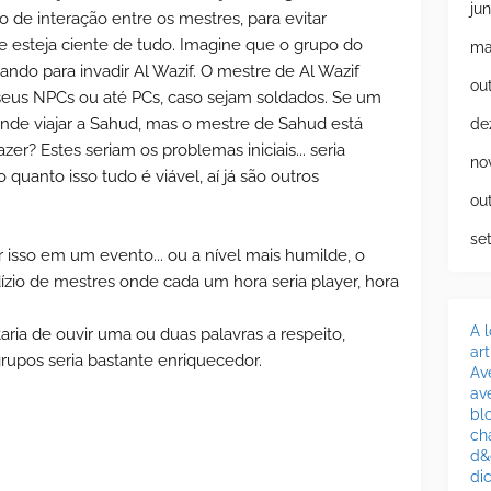
ju
do de interação entre os mestres, para evitar
e esteja ciente de tudo. Imagine que o grupo do
ma
ndo para invadir Al Wazif. O mestre de Al Wazif
ou
r seus NPCs ou até PCs, caso sejam soldados. Se um
nde viajar a Sahud, mas o mestre de Sahud está
de
r? Estes seriam os problemas iniciais... seria
no
 quanto isso tudo é viável, aí já são outros
ou
se
r isso em um evento... ou a nível mais humilde, o
ízio de mestres onde cada um hora seria player, hora
A 
taria de ouvir uma ou duas palavras a respeito,
ar
rupos seria bastante enriquecedor.
Av
av
bl
ch
d&
di