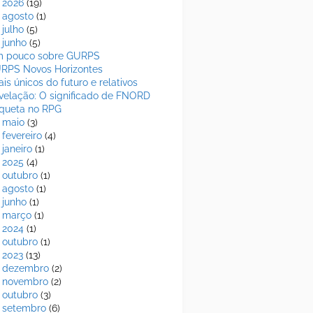
2026
(19)
►
agosto
(1)
►
julho
(5)
junho
(5)
 pouco sobre GURPS
RPS Novos Horizontes
ais únicos do futuro e relativos
velação: O significado de FNORD
iqueta no RPG
►
maio
(3)
►
fevereiro
(4)
►
janeiro
(1)
►
2025
(4)
►
outubro
(1)
►
agosto
(1)
►
junho
(1)
►
março
(1)
►
2024
(1)
►
outubro
(1)
►
2023
(13)
►
dezembro
(2)
►
novembro
(2)
►
outubro
(3)
►
setembro
(6)