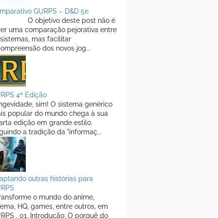
mparativo GURPS – D&D 5e
objetivo deste post não é
zer uma comparação pejorativa entre
 sistemas, mas facilitar
compreensão dos novos jog...
RPS 4º Edição
ngevidade, sim! O sistema genérico
is popular do mundo chega à sua
arta edição em grande estilo.
guindo a tradição da "informaç...
aptando outras histórias para
URPS
ansforme o mundo do anime,
nema, HQ, games, entre outros, em
RPS . 01. Introdução: O porquê do