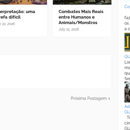
Co
terpretação: uma
Combates Mais Reais
O 
efa difícil
entre Humanos e
fa
Animais/Monstros
os
y 22, 2026
a 
July 15, 2026
GU
Lo
ma
qu
Se
Próxima Postagem
Ad
G
Tr
ci
GU