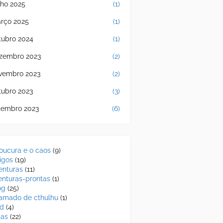
nho 2025
(1)
rço 2025
(1)
tubro 2024
(1)
zembro 2023
(2)
vembro 2023
(2)
tubro 2023
(3)
tembro 2023
(6)
loucura e o caos
(9)
tigos
(19)
enturas
(11)
enturas-prontas
(1)
og
(25)
amado de cthulhu
(1)
d
(4)
cas
(22)