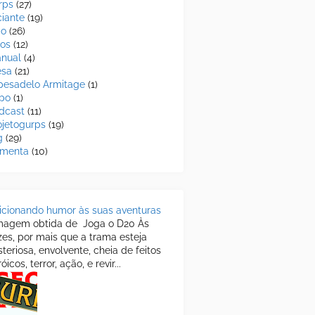
rps
(27)
ciante
(19)
go
(26)
ros
(12)
nual
(4)
sa
(21)
pesadelo Armitage
(1)
po
(1)
dcast
(11)
ojetogurps
(19)
g
(29)
rmenta
(10)
icionando humor às suas aventuras
agem obtida de Joga o D20 Às
zes, por mais que a trama esteja
steriosa, envolvente, cheia de feitos
óicos, terror, ação, e revir...