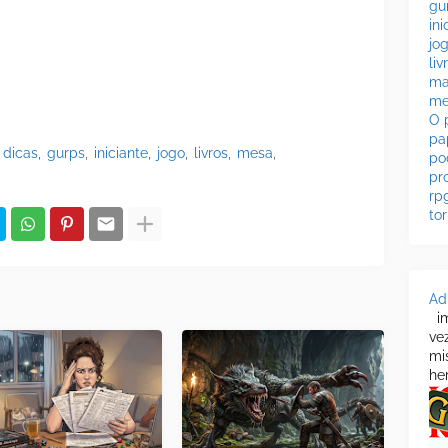
gu
ini
jo
liv
ma
me
O 
pa
dicas
gurps
iniciante
jogo
livros
mesa
po
pr
rp
to
Ad
im
ve
mi
her