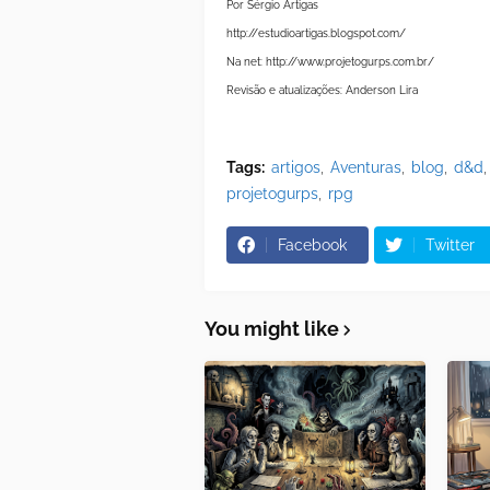
Por Sérgio Artigas
http://estudioartigas.blogspot.com/
Na net: http://www.projetogurps.com.br/
Revisão e atualizações: Anderson Lira
Tags:
artigos
Aventuras
blog
d&d
projetogurps
rpg
Facebook
Twitter
You might like