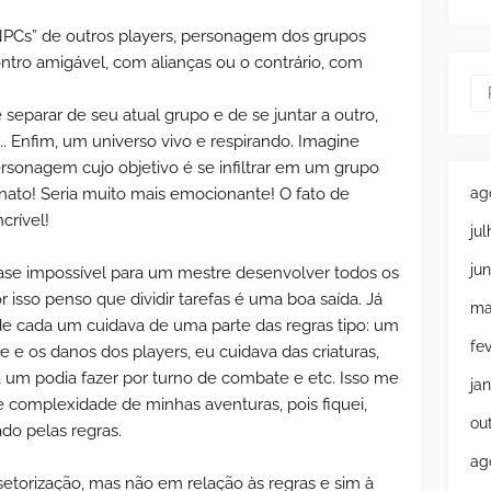
NPCs” de outros players, personagem dos grupos
ontro amigável, com alianças ou o contrário, com
 separar de seu atual grupo e de se juntar a outro,
... Enfim, um universo vivo e respirando. Imagine
sonagem cujo objetivo é se infiltrar em um grupo
ag
nato! Seria muito mais emocionante! O fato de
crível!
ju
ju
se impossível para um mestre desenvolver todos os
r isso penso que dividir tarefas é uma boa saída. Já
ma
e cada um cuidava de uma parte das regras tipo: um
fe
 e os danos dos players, eu cuidava das criaturas,
 um podia fazer por turno de combate e etc. Isso me
ja
e complexidade de minhas aventuras, pois fiquei,
ou
o pelas regras.
ag
torização, mas não em relação às regras e sim à