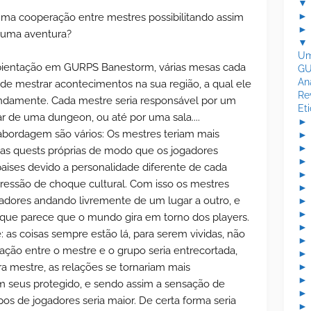
▼
 uma cooperação entre mestres possibilitando assim
numa aventura?
▼
Um
mbientação em GURPS Banestorm, várias mesas cada
GU
An
e mestrar acontecimentos na sua região, a qual ele
Re
ndamente. Cada mestre seria responsável por um
Et
ar de uma dungeon, ou até por uma sala....
 abordagem são vários: Os mestres teriam mais
 as quests próprias de modo que os jogadores
paises devido a personalidade diferente de cada
ressão de choque cultural. Com isso os mestres
adores andando livremente de um lugar a outro, e
que parece que o mundo gira em torno dos players.
as coisas sempre estão lá, para serem vividas, não
ção entre o mestre e o grupo seria entrecortada,
a mestre, as relações se tornariam mais
am seus protegido, e sendo assim a sensação de
os de jogadores seria maior. De certa forma seria