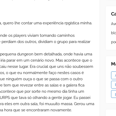
Ca
 quero lhe contar uma experiência rpgística minha.
Av
bl
nde os players viviam tomando caminhos
 perdiam dos outros, dividiam o grupo para realizar
po
 pequena dungeon bem detalhada, onde havia uma
 iria parar em um cenário novo. Mas acontece que o
Ma
caiu nesse lugar. Era crucial que uns não soubessem
os, o que eu normalmente faço nestes casos é
 que ninguém ouça o que se passa com o outro
e tem que revezar entre as salas e a galera fica
 Acontece que por sorte no mesmo dia tinha um
PS que tava só olhando a gente jogar. Eu passei
ara eles em outra sala, foi muuuito massa. Gerou uma
s na hora que se encontraram novamente.