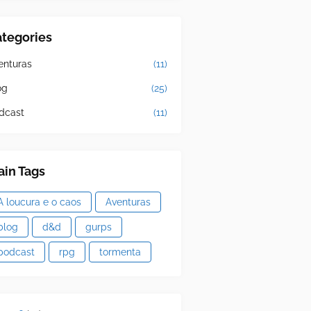
tegories
enturas
(11)
og
(25)
dcast
(11)
in Tags
A loucura e o caos
Aventuras
blog
d&d
gurps
podcast
rpg
tormenta