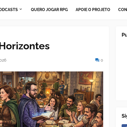
ODCASTS
QUERO JOGAR RPG
APOIE O PROJETO
CON
Pu
Horizontes
2026
0
Si