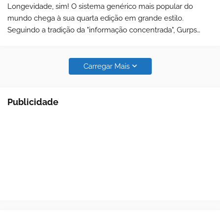
Longevidade, sim! O sistema genérico mais popular do
mundo chega à sua quarta edição em grande estilo.
Seguindo a tradição da "informação concentrada", Gurps
(sigla para "Generic & Universal Role-Playing System")
ganha, em sua …
Carregar Mais
Publicidade