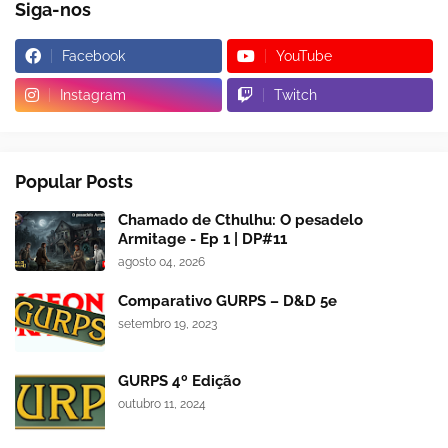
Siga-nos
Facebook
YouTube
Instagram
Twitch
Popular Posts
Chamado de Cthulhu: O pesadelo
Armitage - Ep 1 | DP#11
agosto 04, 2026
Comparativo GURPS – D&D 5e
setembro 19, 2023
GURPS 4º Edição
outubro 11, 2024